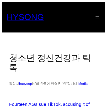
콘
텐
HYSONG
츠
로
바
로
가
기
청소년 정신건강과 틱
톡
작성자
haeyeop
in"의 한국어 번역은 "안"입니다.
Media
Fourteen AGs sue TikTok, accusing it of