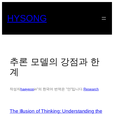
콘
텐
HYSONG
츠
로
바
로
가
기
추론 모델의 강점과 한
계
작성자
haeyeop
in"의 한국어 번역은 "안"입니다.
Research
The Illusion of Thinking: Understanding the