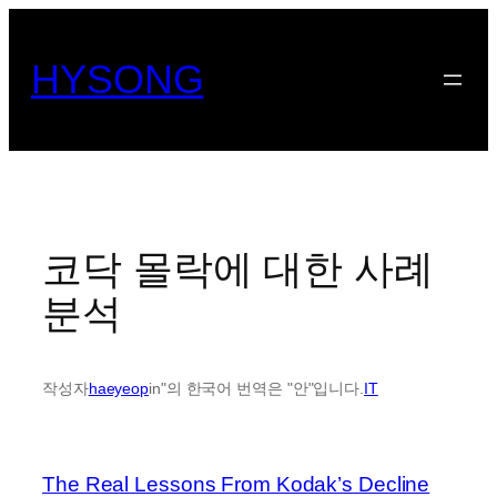
콘
텐
HYSONG
츠
로
바
로
가
기
코닥 몰락에 대한 사례
분석
작성자
haeyeop
in"의 한국어 번역은 "안"입니다.
IT
The Real Lessons From Kodak’s Decline