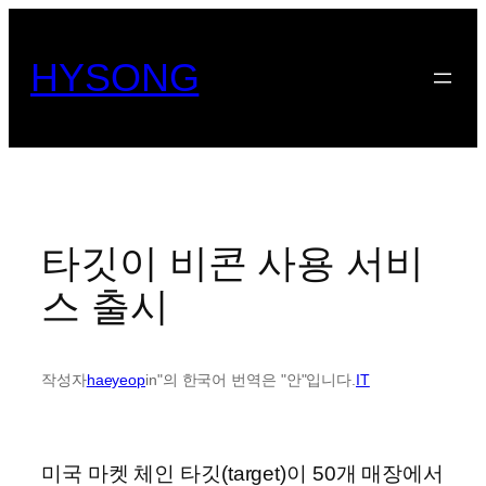
콘
텐
HYSONG
츠
로
바
로
가
기
타깃이 비콘 사용 서비
스 출시
작성자
haeyeop
in"의 한국어 번역은 "안"입니다.
IT
미국 마켓 체인 타깃(target)이 50개 매장에서