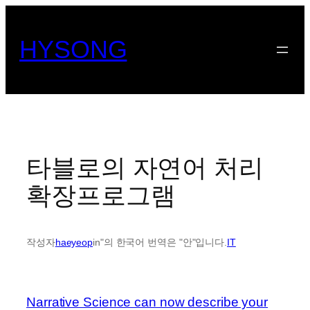
콘
텐
HYSONG
츠
로
바
로
가
기
타블로의 자연어 처리
확장프로그램
작성자
haeyeop
in"의 한국어 번역은 "안"입니다.
IT
Narrative Science can now describe your