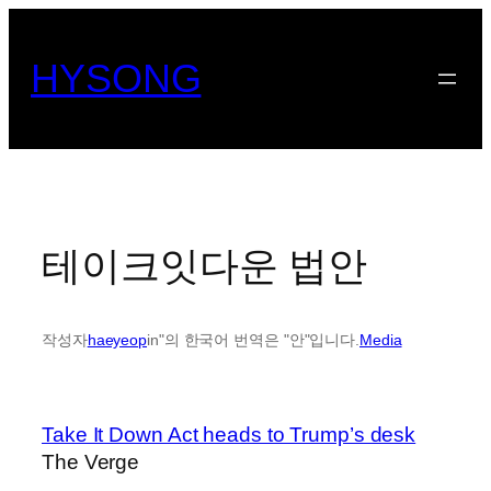
콘
텐
HYSONG
츠
로
바
로
가
기
테이크잇다운 법안
작성자
haeyeop
in"의 한국어 번역은 "안"입니다.
Media
Take It Down Act heads to Trump’s desk
The Verge