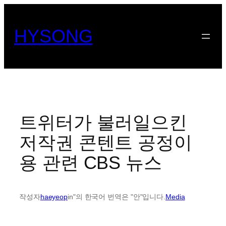
콘
텐
HYSONG
츠
로
바
로
가
기
트위터가 불러일으킨
저작권 콘텐트 공정이
용 관련 CBS 뉴스
작성자
haeyeop
in"의 한국어 번역은 "안"입니다.
Media