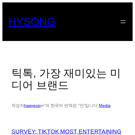
콘
텐
HYSONG
츠
로
바
로
가
기
틱톡, 가장 재미있는 미
디어 브랜드
작성자
haeyeop
in"의 한국어 번역은 "안"입니다.
Media
SURVEY: TIKTOK MOST ENTERTAINING