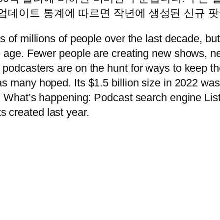
022년 업데이트 통계에 따르면 작년에 생성된 신규
s of millions of people over the last decade, b
e age. Fewer people are creating new shows, net
 podcasters are on the hunt for ways to keep t
s many hoped. Its $1.5 billion size in 2022 wa
r. What’s happening: Podcast search engine Lis
 created last year.