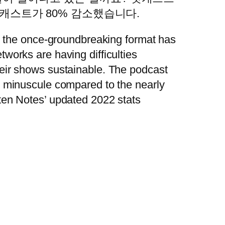
 팟캐스트가 80% 감소했습니다.
ut the once-groundbreaking format has
works are having difficulties
heir shows sustainable. The podcast
s minuscule compared to the nearly
ten Notes’ updated 2022 stats