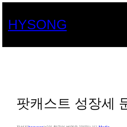
콘
텐
HYSONG
츠
로
바
로
가
기
팟캐스트 성장세 
작성자
haeyeop
in"의 한국어 번역은 "안"입니다.
Media