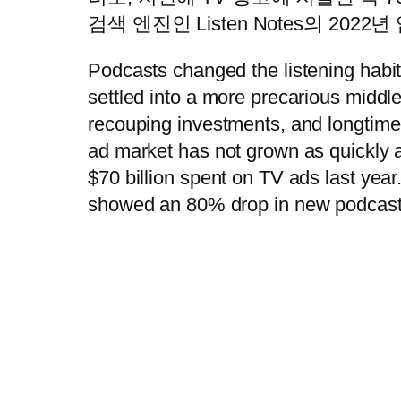
검색 엔진인 Listen Notes의 2
Podcasts changed the listening habit
settled into a more precarious middl
recouping investments, and longtime
ad market has not grown as quickly a
$70 billion spent on TV ads last yea
showed an 80% drop in new podcasts