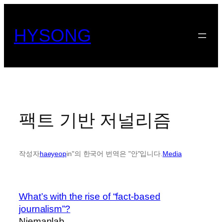
콘
텐
HYSONG
츠
로
바
로
가
기
팩트 기반 저널리즘
작성자
haeyeop
in"의 한국어 번역은 "안"입니다.
Media
What’s with the rise of “fact-based
journalism”?
Niemanlab