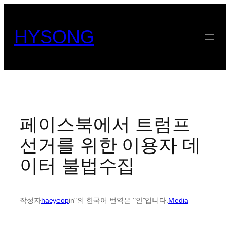
콘
텐
HYSONG
츠
로
바
로
가
기
페이스북에서 트럼프
선거를 위한 이용자 데
이터 불법수집
작성자
haeyeop
in"의 한국어 번역은 "안"입니다.
Media