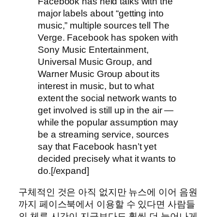
Facebook has held talks with the
major labels about “getting into
music,” multiple sources tell The
Verge. Facebook has spoken with
Sony Music Entertainment,
Universal Music Group, and
Warner Music Group about its
interest in music, but to what
extent the social network wants to
get involved is still up in the air —
while the popular assumption may
be a streaming service, sources
say that Facebook hasn’t yet
decided precisely what it wants to
do.[/expand]
구체적인 것은 아직 없지만 뉴스에 이어 음원
까지 페이스북에서 이용할 수 있다면 사람들
의 체류 시간이 지금보다도 훨씬 더 늘어나게