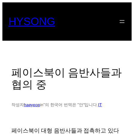
콘
텐
HYSONG
츠
로
바
로
가
기
페이스북이 음반사들과
협의 중
작성자
haeyeop
in"의 한국어 번역은 "안"입니다.
IT
페이스북이 대형 음반사들과 접촉하고 있다