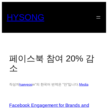
콘
텐
HYSONG
츠
로
바
로
가
기
페이스북 참여 20% 감
소
작성자
haeyeop
in"의 한국어 번역은 "안"입니다.
Media
Facebook Engagement for Brands and