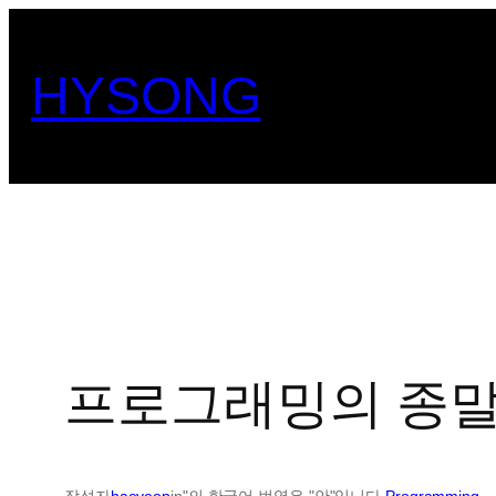
콘
텐
HYSONG
츠
로
바
로
가
기
프로그래밍의 종
작성자
haeyeop
in"의 한국어 번역은 "안"입니다.
Programming