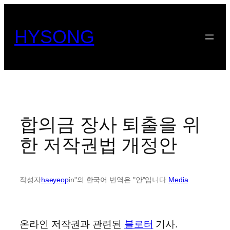
콘
텐
HYSONG
츠
로
바
로
가
기
합의금 장사 퇴출을 위
한 저작권법 개정안
작성자
haeyeop
in"의 한국어 번역은 "안"입니다.
Media
온라인 저작권과 관련된
블로터
기사.