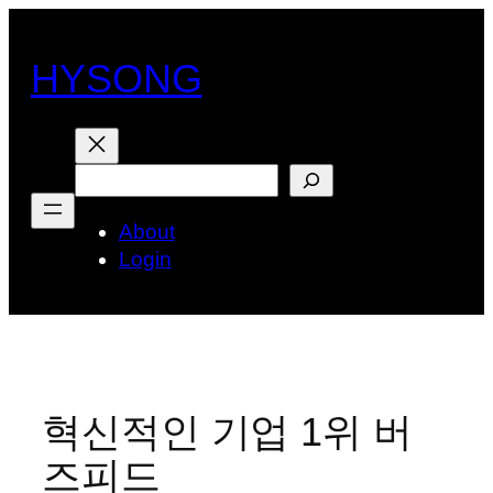
콘
텐
HYSONG
츠
로
바
로
검
가
색
기
About
Login
혁신적인 기업 1위 버
즈피드