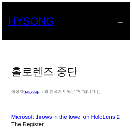
콘
텐
HYSONG
츠
로
바
로
가
기
홀로렌즈 중단
작성자
haeyeop
in"의 한국어 번역은 "안"입니다.
IT
Microsoft throws in the towel on HoloLens 2
The Register