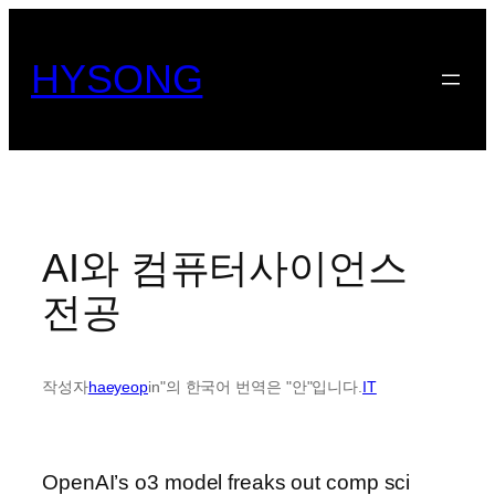
콘
텐
HYSONG
츠
로
바
로
가
기
AI와 컴퓨터사이언스
전공
작성자
haeyeop
in"의 한국어 번역은 "안"입니다.
IT
OpenAI’s o3 model freaks out comp sci