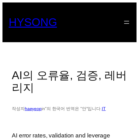
콘
텐
HYSONG
츠
로
바
로
가
기
AI의 오류율, 검증, 레버
리지
작성자
haeyeop
in"의 한국어 번역은 "안"입니다.
IT
AI error rates, validation and leverage