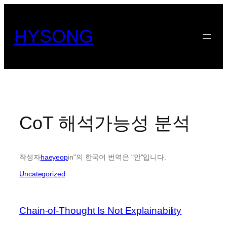
콘
텐
HYSONG
츠
로
바
로
가
기
CoT 해석가능성 분석
작성자
haeyeop
in"의 한국어 번역은 "안"입니다.
Uncategorized
Chain-of-Thought Is Not Explainability