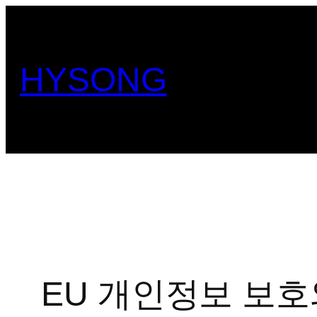
콘
텐
츠
HYSONG
로
바
로
가
기
EU 개인정보 보호