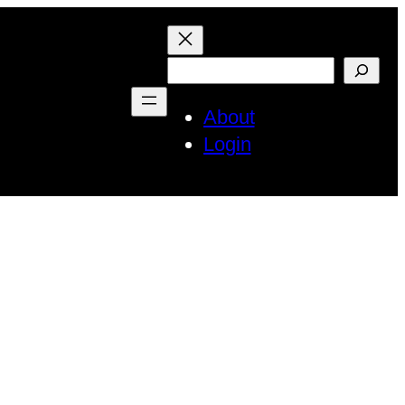
검
색
About
Login