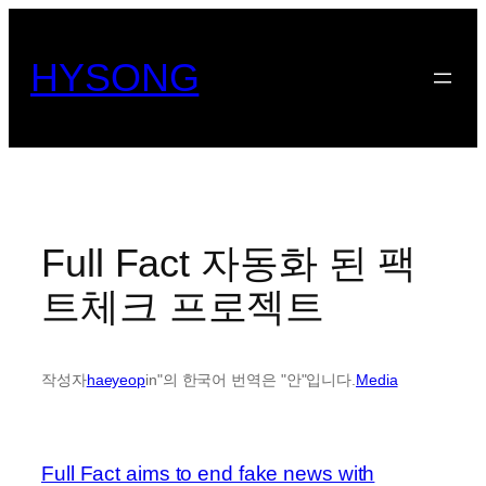
콘
텐
HYSONG
츠
로
바
로
가
기
Full Fact 자동화 된 팩
트체크 프로젝트
작성자
haeyeop
in"의 한국어 번역은 "안"입니다.
Media
Full Fact aims to end fake news with