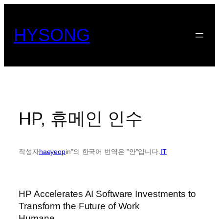
콘
텐
HYSONG
츠
로
바
로
가
기
HP, 휴메인 인수
작성자
haeyeop
in"의 한국어 번역은 "안"입니다.
IT
HP Accelerates AI Software Investments to
Transform the Future of Work
Humane