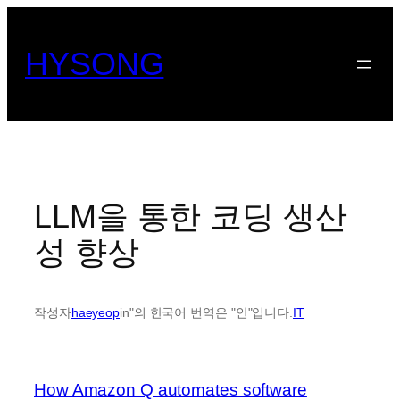
콘
텐
HYSONG
츠
로
바
로
가
기
LLM을 통한 코딩 생산
성 향상
작성자
haeyeop
in"의 한국어 번역은 "안"입니다.
IT
How Amazon Q automates software