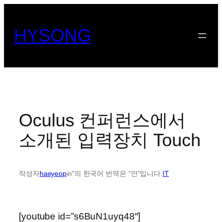
콘
텐
HYSONG
츠
로
바
로
가
기
Oculus 컨퍼런스에서
소개된 입력장치 Touch
작성자
haeyeop
in"의 한국어 번역은 "안"입니다.
IT
[youtube id=”s6BuN1uyq48″]