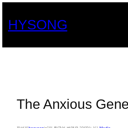
콘
텐
HYSONG
츠
로
바
로
가
기
The Anxious Gen
작성자
haeyeop
in"의 한국어 번역은 "안"입니다.
Media