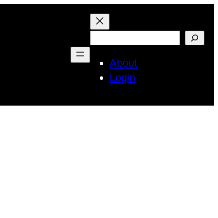
검
색
About
Login