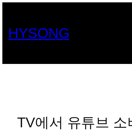
콘
텐
츠
HYSONG
로
바
로
가
기
TV에서 유튜브 소