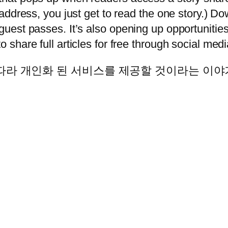
l address, you just get to read the one story.) D
e guest passes. It’s also opening up opportuniti
o share full articles for free through social med
따라 개인화 된 서비스를 제공할 것이라는 이야