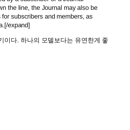
own the line, the Journal may also be
es for subscribers and members, as
ia.[/expand]
기이다. 하나의 모델보다는 유연한게 좋