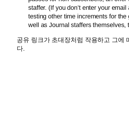
staffer. (If you don’t enter your emai
testing other time increments for th
well as Journal staffers themselves, t
공유 링크가 초대장처럼 작용하고 그에 
다.