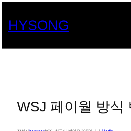
콘
텐
HYSONG
츠
로
바
로
가
기
WSJ 페이월 방식
작성자
haeyeop
in"의 한국어 번역은 "안"입니다.
Media